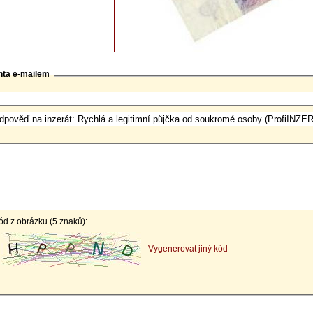
nta e-mailem
ód z obrázku (5 znaků):
Vygenerovat jiný kód