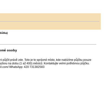
bídka)
romé osoby
l půjčit právě zde. Toto je to správné místo, kde nabízíme půjčku pouze
zbou na dobu (1 až 400) měsíců. Kontaktujte velmi potřebnou půjčku.
ail.com/ WhatsApp: 420 731382583