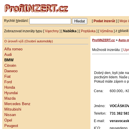
Rychlé
h
ledání:
[
Podat inzerát
] [
Moje 
Zobrazovat inzeráty typu [
Vąechny
] [
Nabídka
] [
Poptávka
] [
Výměna
]
z
o
blasti
ProfiINZERT.cz
>
Auto-
O úroveň výš (Osobní automobily)
Alfa romeo
Možnosti inzerátu: [
Upr
Audi
BMW
Citroën
Daewoo
Dobrý den, byli jste n
Fiat
poctivým lidem. Naše 
Pokud máte zájem o p
Ford
Honda
Cena:
600.000,- K
Hyundai
Mazda
Mercedes Benz
Jméno:
VOCÁSKOV
Mitsubishi
Telefon:
731 382 58
Nissan
Opel
E-mail:
veravocas
Peugeot
ICQ:
neuvedeno