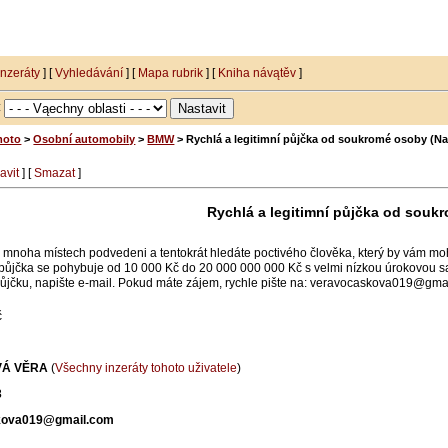
inzeráty
] [
Vyhledávání
] [
Mapa rubrik
] [
Kniha návątěv
]
:
moto
>
Osobní automobily
>
BMW
> Rychlá a legitimní půjčka od soukromé osoby (Na
avit
] [
Smazat
]
Rychlá a legitimní půjčka od souk
a mnoha místech podvedeni a tentokrát hledáte poctivého člověka, který by vám moh
půjčka se pohybuje od 10 000 Kč do 20 000 000 000 Kč s velmi nízkou úrokovou sa
ůjčku, napište e-mail. Pokud máte zájem, rychle pište na: veravocaskova019@gm
č
Á VĚRA
(
Všechny inzeráty tohoto uživatele
)
3
kova019@gmail.com