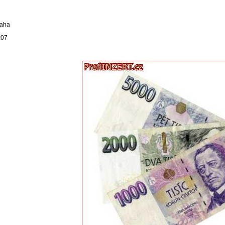
raha
:07