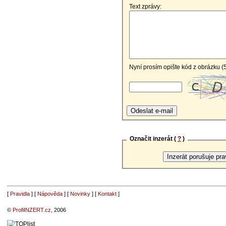
Text zprávy:
Nyní prosím opište kód z obrázku (
Označit inzerát (
?
)
[
Pravidla
] [
Nápověda
] [
Novinky
] [
Kontakt
]
©
ProfiINZERT.cz
, 2006