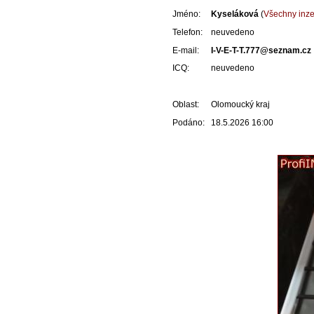
Jméno:
Kyseláková
(
Všechny inzer
Telefon:
neuvedeno
E-mail:
I-V-E-T-T.777@seznam.cz
ICQ:
neuvedeno
Oblast:
Olomoucký kraj
Podáno:
18.5.2026 16:00