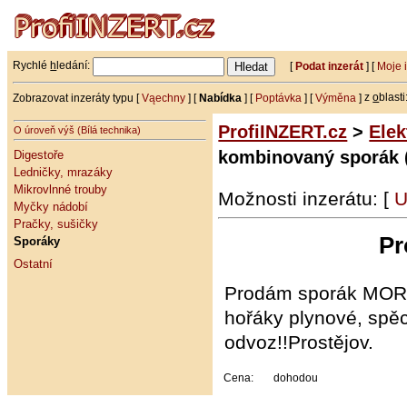
Rychlé
h
ledání:
[
Podat inzerát
] [
Moje 
Zobrazovat inzeráty typu [
Vąechny
] [
Nabídka
] [
Poptávka
] [
Výměna
]
z
o
blasti
ProfiINZERT.cz
>
Elek
O úroveň výš (Bílá technika)
kombinovaný sporák 
Digestoře
Ledničky, mrazáky
Mikrovlnné trouby
Možnosti inzerátu: [
U
Myčky nádobí
Pračky, sušičky
Pr
Sporáky
Ostatní
Prodám sporák MORA,
hořáky plynové, spě
odvoz!!Prostějov.
Cena:
dohodou