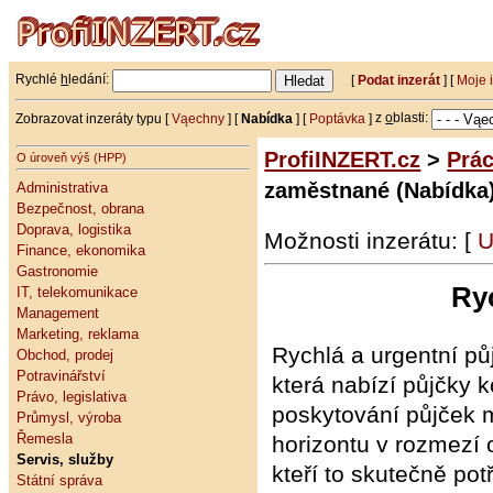
Rychlé
h
ledání:
[
Podat inzerát
] [
Moje 
Zobrazovat inzeráty typu [
Vąechny
] [
Nabídka
] [
Poptávka
]
z
o
blasti:
ProfiINZERT.cz
>
Prá
O úroveň výš (HPP)
zaměstnané (Nabídka
Administrativa
Bezpečnost, obrana
Doprava, logistika
Možnosti inzerátu: [
U
Finance, ekonomika
Gastronomie
Ry
IT, telekomunikace
Management
Marketing, reklama
Rychlá a urgentní pů
Obchod, prodej
Potravinářství
která nabízí půjčky k
Právo, legislativa
poskytování půjček 
Průmysl, výroba
Řemesla
horizontu v rozmezí
Servis, služby
kteří to skutečně pot
Státní správa