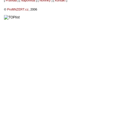
[
Pravidla
] [
Nápověda
] [
Novinky
] [
Kontakt
]
©
ProfiINZERT.cz
, 2006