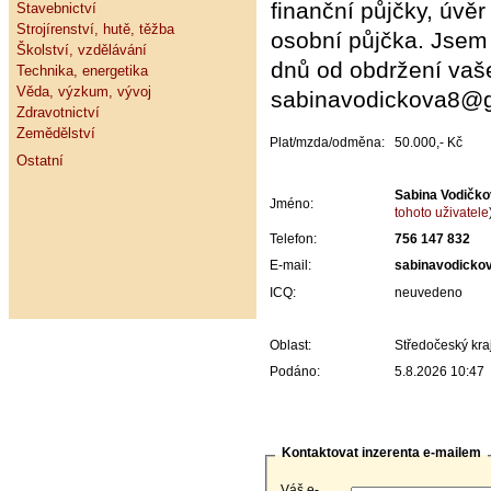
finanční půjčky, úvěr
Stavebnictví
Strojírenství, hutě, těžba
osobní půjčka. Jsem
Školství, vzdělávání
dnů od obdržení vaš
Technika, energetika
Věda, výzkum, vývoj
sabinavodickova8@
Zdravotnictví
Zemědělství
Plat/mzda/odměna:
50.000,- Kč
Ostatní
Sabina Vodičko
Jméno:
tohoto uživatele
Telefon:
756 147 832
E-mail:
sabinavodicko
ICQ:
neuvedeno
Oblast:
Středočeský kra
Podáno:
5.8.2026 10:47
Kontaktovat inzerenta e-mailem
Váš e-